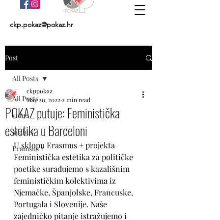
ckp.pokaz@pokaz.hr
Post
All Posts
ckppokaz
All Posts
May 20, 2022
2 min read
POKAZ putuje: Feministička
video
estetika u Barceloni
silabus
U sklopu Erasmus + projekta 
Eramsus +
Feministička estetika za političke 
poetike surađujemo s kazališnim 
feminističkim kolektivima iz 
Njemačke, Španjolske, Francuske, 
Portugala i Slovenije. Naše 
zajedničko pitanje istražujemo i 