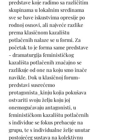
predstave koje radimo sa različitim 
skupinama u lokalnim sredinama 
sve se bave iskustvima opresije po 
rodnoj osnovi, ali najveće razlike 
prema klasičnom kazalištu 
potlačenih nalaze se u formi. Za 
početak to je forma same predstave 
- dramaturgija feminističkog 
kazališta potlačenih značajno se 
razlikuje od one na koju smo inače 
navikle. Dok u klasičnoj forum-
predstavi susrećemo 
protagonista_kinju kojia pokušava 
ostvariti svoju želju koju joj 
onemogućavaju antagonisti, u 
feminističkom kazalištu potlačenih 
s individue se fokus prebacuje na 
grupu, te s individualne želje unutar 
postojećeg sustava na kolektivnu 