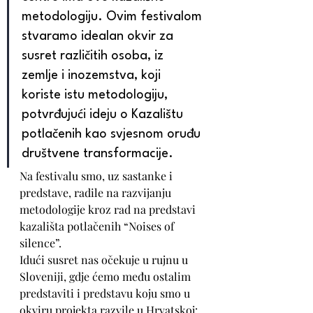
metodologiju. Ovim festivalom 
stvaramo idealan okvir za 
susret različitih osoba, iz 
zemlje i inozemstva, koji 
koriste istu metodologiju, 
potvrđujući ideju o Kazalištu 
potlačenih kao svjesnom oruđu 
društvene transformacije.
Na festivalu smo, uz sastanke i 
predstave, radile na razvijanju 
metodologije kroz rad na predstavi 
kazališta potlačenih “Noises of 
silence”.
Idući susret nas očekuje u rujnu u 
Sloveniji, gdje ćemo među ostalim 
predstaviti i predstavu koju smo u 
okviru projekta razvile u Hrvatskoj: 