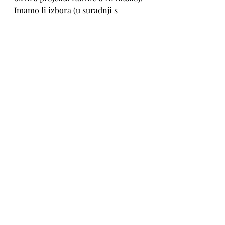
Imamo li izbora (u suradnji s 
Romskom organizacijom mladih 
Hrvatske). Do tada uživajte u videu:
https://www.youtube.com/watch?
v=0IqC-7tWtEQ
video
Eramsus +