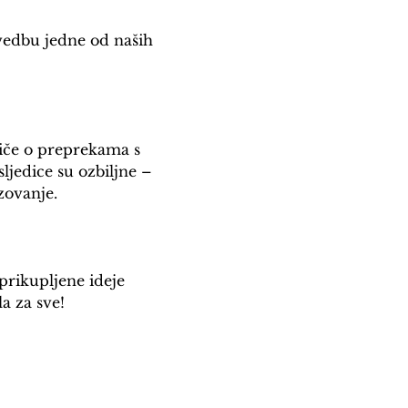
edbu jedne od naših 
riče o preprekama s 
jedice su ozbiljne – 
zovanje.
rikupljene ideje 
a za sve!