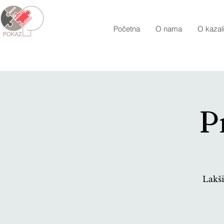
Početna
O nama
O kazali
P
Lakš