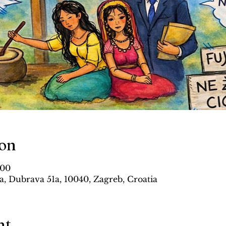
ion
:00
, Dubrava 51a, 10040, Zagreb, Croatia
nt