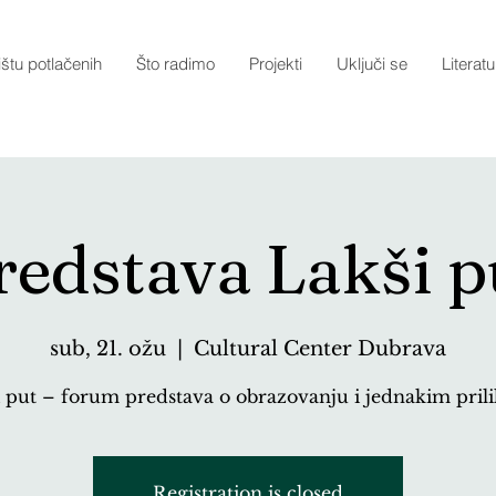
štu potlačenih
Što radimo
Projekti
Uključi se
Literatu
redstava Lakši p
sub, 21. ožu
  |  
Cultural Center Dubrava
i put – forum predstava o obrazovanju i jednakim pril
Registration is closed