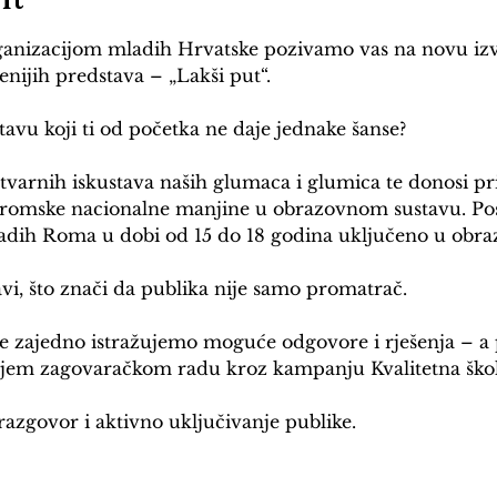
nizacijom mladih Hrvatske pozivamo vas na novu izv
enijih predstava – „Lakši put“.
stavu koji ti od početka ne daje jednake šanse?
 stvarnih iskustava naših glumaca i glumica te donosi p
 romske nacionalne manjine u obrazovnom sustavu. Posl
adih Roma u dobi od 15 do 18 godina uključeno u obra
vi, što znači da publika nije samo promatrač.
 zajedno istražujemo moguće odgovore i rješenja – a p
njem zagovaračkom radu kroz kampanju Kvalitetna škol
razgovor i aktivno uključivanje publike.