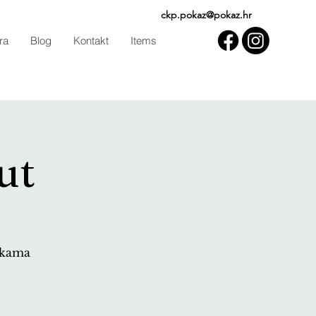
ckp.pokaz@pokaz.hr
ra
Blog
Kontakt
Items
ut
ikama