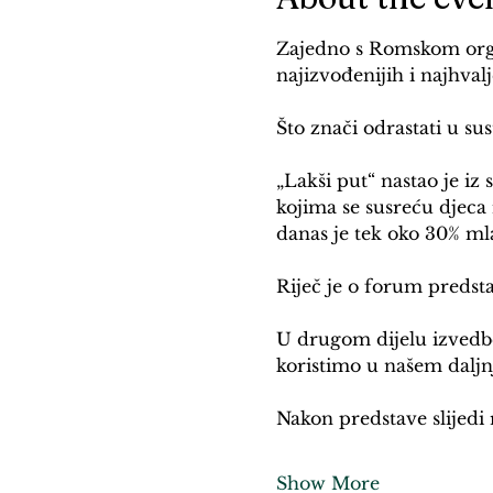
Zajedno s Romskom orga
najizvođenijih i najhvalj
Što znači odrastati u su
„Lakši put“ nastao je iz
kojima se susreću djeca
danas je tek oko 30% ml
Riječ je o forum predsta
U drugom dijelu izvedbe
koristimo u našem dalj
Nakon predstave slijedi 
Show More