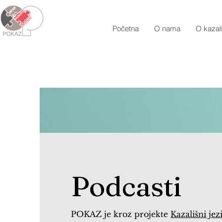
Početna
O nama
O kazali
Podcasti
POKAZ je kroz projekte
Kazališni jez