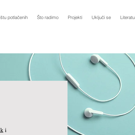
štu potlačenih
Što radimo
Projekti
Uključi se
Literatu
ik
i