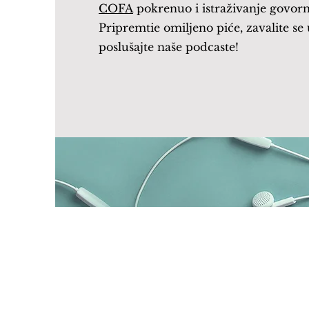
COFA
pokrenuo i istraživanje govor
Pripremtie omiljeno piće, zavalite se u
poslušajte naše podcaste!