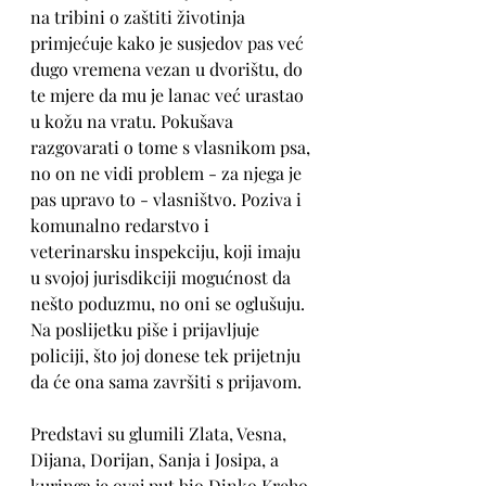
na tribini o zaštiti životinja 
primjećuje kako je susjedov pas već 
dugo vremena vezan u dvorištu, do 
te mjere da mu je lanac već urastao 
u kožu na vratu. Pokušava 
razgovarati o tome s vlasnikom psa, 
no on ne vidi problem - za njega je 
pas upravo to - vlasništvo. Poziva i 
komunalno redarstvo i 
veterinarsku inspekciju, koji imaju 
u svojoj jurisdikciji mogućnost da 
nešto poduzmu, no oni se oglušuju. 
Na poslijetku piše i prijavljuje 
policiji, što joj donese tek prijetnju 
da će ona sama završiti s prijavom.
Predstavi su glumili Zlata, Vesna, 
Dijana, Dorijan, Sanja i Josipa, a 
kuringa je ovaj put bio Dinko Kreho.