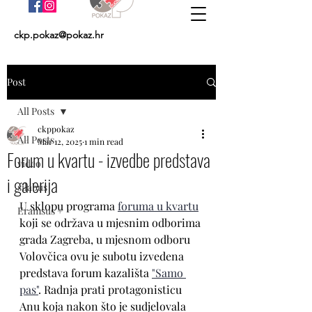
ckp.pokaz@pokaz.hr
Post
All Posts
ckppokaz
All Posts
Mar 12, 2025
1 min read
Forum u kvartu - izvedbe predstava
video
i galerija
silabus
U sklopu programa 
foruma u kvartu
Eramsus +
koji se održava u mjesnim odborima 
grada Zagreba, u mjesnom odboru 
Volovčica ovu je subotu izvedena 
predstava forum kazališta 
"Samo 
pas"
. Radnja prati protagonisticu 
Anu koja nakon što je sudjelovala 