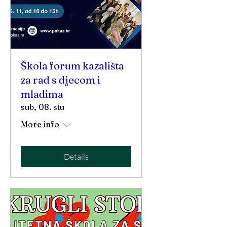
Škola forum kazališta
za rad s djecom i
mladima
sub, 08. stu
More info
Details